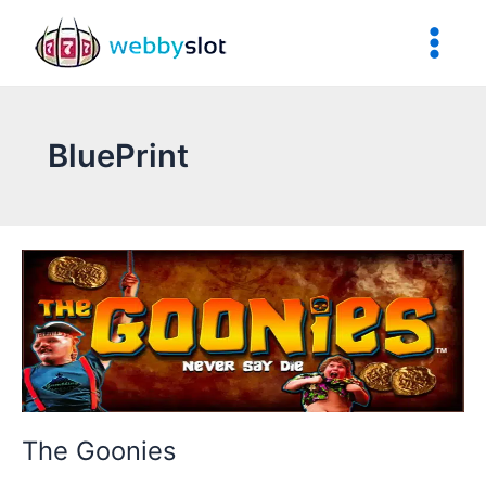
V
a
M
i
a
a
l
c
i
BluePrint
o
n
n
t
M
e
n
e
u
n
t
o
u
The Goonies