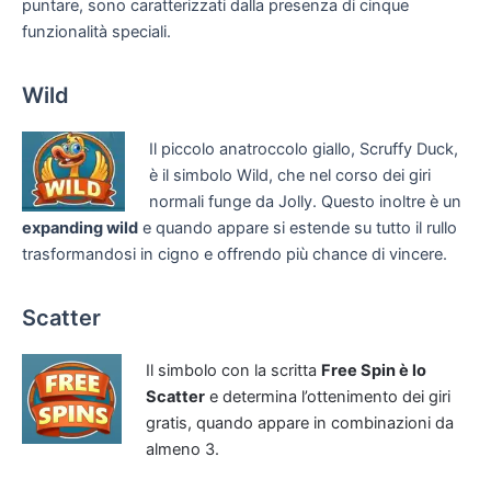
puntare, sono caratterizzati dalla presenza di cinque
funzionalità speciali.
Wild
Il piccolo anatroccolo giallo, Scruffy Duck,
è il simbolo Wild, che nel corso dei giri
normali funge da Jolly. Questo inoltre è un
expanding wild
e quando appare si estende su tutto il rullo
trasformandosi in cigno e offrendo più chance di vincere.
Scatter
Il simbolo con la scritta
Free Spin è lo
Scatter
e determina l’ottenimento dei giri
gratis, quando appare in combinazioni da
almeno 3.