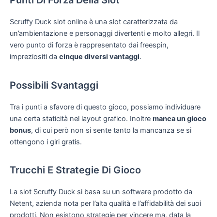
Punti Di Forza Della Slot
Scruffy Duck slot online è una slot caratterizzata da
un’ambientazione e personaggi divertenti e molto allegri. Il
vero punto di forza è rappresentato dai freespin,
impreziositi da
cinque diversi vantaggi
.
Possibili Svantaggi
Tra i punti a sfavore di questo gioco, possiamo individuare
una certa staticità nel layout grafico. Inoltre
manca un gioco
bonus
, di cui però non si sente tanto la mancanza se si
ottengono i giri gratis.
Trucchi E Strategie Di Gioco
La slot Scruffy Duck si basa su un software prodotto da
Netent, azienda nota per l’alta qualità e l’affidabilità dei suoi
prodotti. Non esistono strategie per vincere ma, data la