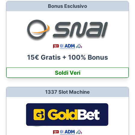
Bonus Esclusivo
15€ Gratis + 100% Bonus
Soldi Veri
1337 Slot Machine