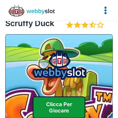
V
a
M
i
Scruffy Duck
a
a
l
c
i
o
n
n
t
M
e
n
e
u
n
t
o
u
Clicca Per
Giocare