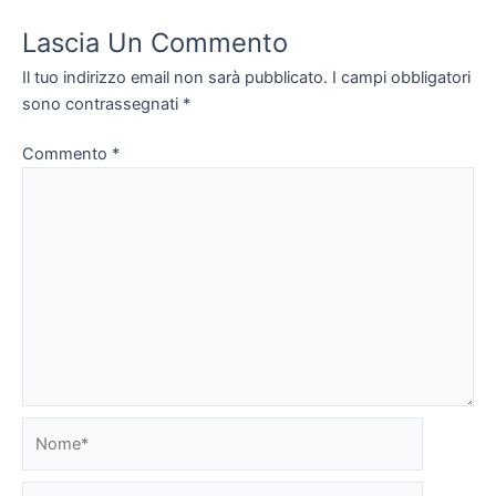
i
Lascia Un Commento
g
a
Il tuo indirizzo email non sarà pubblicato.
I campi obbligatori
z
sono contrassegnati
*
i
Commento
*
o
n
e
a
r
t
i
c
o
l
i
N
o
m
E