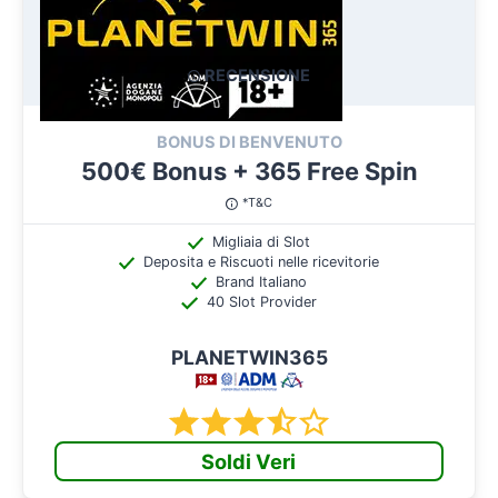
RECENSIONE
BONUS DI BENVENUTO
500€ Bonus + 365 Free Spin
*T&C
Migliaia di Slot
Deposita e Riscuoti nelle ricevitorie
Brand Italiano
40 Slot Provider
PLANETWIN365
Soldi Veri