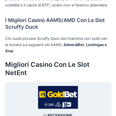
volatilità e il valore di RTP, i premi non si faranno attendere.
I Migliori Casinò AAMS/AMD Con La Slot
Scruffy Duck
Chi vuole provare Scruffy Duck slot machine con soldi veri
la troverà sui seguenti siti AAMS:
AdmiralBet, LeoVegas e
Snai
.
Migliori Casino Con Le Slot
NetEnt
RECENSIONE