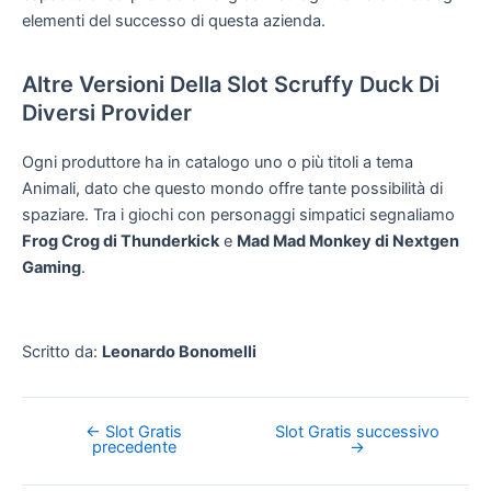
elementi del successo di questa azienda.
Altre Versioni Della Slot Scruffy Duck Di
Diversi Provider
Ogni produttore ha in catalogo uno o più titoli a tema
Animali, dato che questo mondo offre tante possibilità di
spaziare. Tra i giochi con personaggi simpatici segnaliamo
Frog Crog di Thunderkick
e
Mad Mad Monkey di Nextgen
Gaming
.
Scritto da:
Leonardo Bonomelli
←
Slot Gratis
Slot Gratis successivo
N
precedente
→
a
v