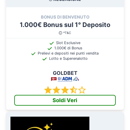
BONUS DI BENVENUTO
1.000€ Bonus sul 1° Deposito
*T&C
Slot Esclusive
1.000€ di Bonus
Prelievi e depositi nei punti vendita
Lotto e Superenalotto
GOLDBET
Soldi Veri