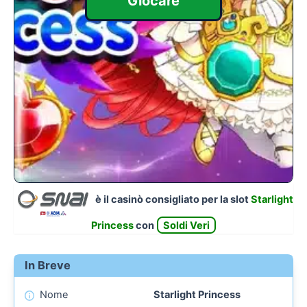
Giocare
è il casinò consigliato per la slot
Starlight
Princess
con
Soldi Veri
In Breve
Nome
Starlight Princess