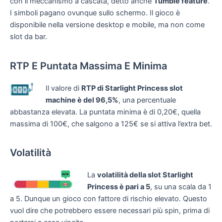
con il meccanismo a cascata, detto anche
Tumble feature
.
I simboli pagano ovunque sullo schermo. Il gioco è
disponibile nella versione desktop e mobile, ma non come
slot da bar.
RTP E Puntata Massima E Minima
Il valore di
RTP di Starlight Princess slot
machine è del 96,5%
, una percentuale
abbastanza elevata. La puntata minima è di 0,20€, quella
massima di 100€, che salgono a 125€ se si attiva l’extra bet.
Volatilità
La
volatilità della slot Starlight
Princess è pari a 5
, su una scala da 1
a 5. Dunque un gioco con fattore di rischio elevato. Questo
vuol dire che potrebbero essere necessari più spin, prima di