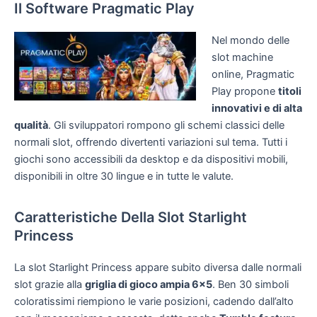
Il Software Pragmatic Play
Nel mondo delle
slot machine
online, Pragmatic
Play propone
titoli
innovativi e di alta
qualità
. Gli sviluppatori rompono gli schemi classici delle
normali slot, offrendo divertenti variazioni sul tema. Tutti i
giochi sono accessibili da desktop e da dispositivi mobili,
disponibili in oltre 30 lingue e in tutte le valute.
Caratteristiche Della Slot Starlight
Princess
La slot Starlight Princess appare subito diversa dalle normali
slot grazie alla
griglia di gioco ampia 6×5
. Ben 30 simboli
coloratissimi riempiono le varie posizioni, cadendo dall’alto