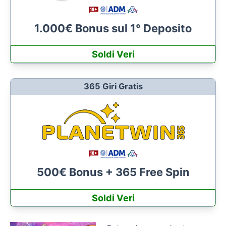
1.000€ Bonus sul 1° Deposito
Soldi Veri
365 Giri Gratis
500€ Bonus + 365 Free Spin
Soldi Veri