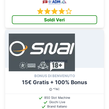
Soldi Veri
RECENSIONE
BONUS DI BENVENUTO
15€ Gratis + 100% Bonus
*T&C
850 Slot Machine
Giochi Live
Brand Italiano