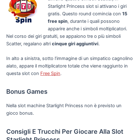
Starlight Princess slot si attivano i giri
gratis. Questo round comincia con
15
free spin
, durante i quali possono
apparire anche i simboli moltiplicatori.
Nel corso dei giri gratuiti, se appaiono tre o più simboli
Scatter, regalano altri
cinque giri aggiuntivi
.
In alto a sinistra, sotto l’immagine di un simpatico cagnolino
alato, appare il moltiplicatore totale che viene raggiunto in
questa slot con
Free Spin
.
Bonus Games
Nella slot machine Starlight Princess non è previsto un
gioco bonus.
Consigli E Trucchi Per Giocare Alla Slot
Starlight Princess