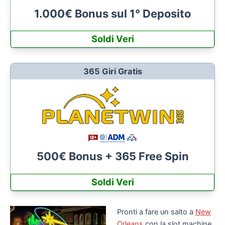
1.000€ Bonus sul 1° Deposito
Soldi Veri
365 Giri Gratis
500€ Bonus + 365 Free Spin
Soldi Veri
Pronti a fare un salto a
New
Orleans
con la slot machine