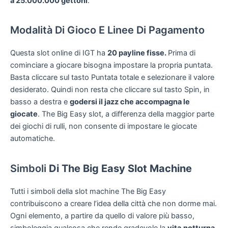
a 25.000.000 gettoni
.
Modalità Di Gioco E Linee Di Pagamento
Questa slot online di IGT ha
20 payline fisse.
Prima di
cominciare a giocare bisogna impostare la propria puntata.
Basta cliccare sul tasto Puntata totale e selezionare il valore
desiderato. Quindi non resta che cliccare sul tasto Spin, in
basso a destra e
godersi il jazz che accompagna le
giocate
. The Big Easy slot, a differenza della maggior parte
dei giochi di rulli, non consente di impostare le giocate
automatiche.
Simboli
Di The Big Easy Slot Machine
Tutti i simboli della slot machine The Big Easy
contribuiscono a creare l’idea della città che non dorme mai.
Ogni elemento, a partire da quello di valore più basso,
simboleggia qualcosa che rende gradevole la
vita
notturna