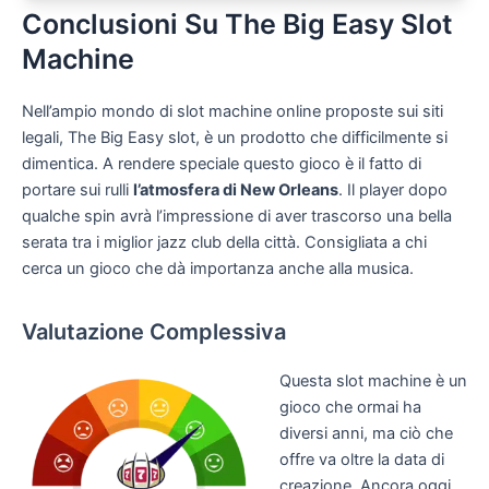
Conclusioni Su The Big Easy Slot
Machine
Nell’ampio mondo di slot machine online proposte sui siti
legali, The Big Easy slot, è un prodotto che difficilmente si
dimentica. A rendere speciale questo gioco è il fatto di
portare sui rulli
l’atmosfera di New Orleans
. Il player dopo
qualche spin avrà l’impressione di aver trascorso una bella
serata tra i miglior jazz club della città. Consigliata a chi
cerca un gioco che dà importanza anche alla musica.
Valutazione Complessiva
Questa slot machine è un
gioco che ormai ha
diversi anni, ma ciò che
offre va oltre la data di
creazione. Ancora oggi,