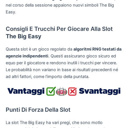
nel corso della sessione appaiono nuovi simboli The Big
Easy.
Consigli E Trucchi Per Giocare Alla Slot
The Big Easy
Questa slot è un gioco regolato da
algoritmi RNG testati da
agenzie indipendenti
. Questi assicurano gioco sicuro ed
equo per il giocatore e rendono inutili i trucchi per vincere.
Le probabilità non variano in base ai risultati precedenti né
ad altri fattori, come l’importo della puntata.
Punti Di Forza Della Slot
La slot The Big Easy ha vari pregi, che sono motlo