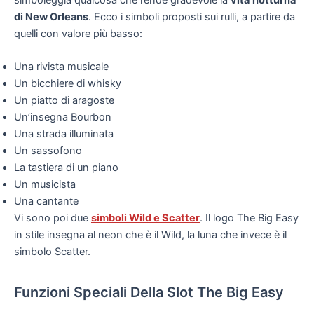
di New Orleans
. Ecco i simboli proposti sui rulli, a partire da
quelli con valore più basso:
Una rivista musicale
Un bicchiere di whisky
Un piatto di aragoste
Un’insegna Bourbon
Una strada illuminata
Un sassofono
La tastiera di un piano
Un musicista
Una cantante
Vi sono poi due
simboli Wild e Scatter
. Il logo The Big Easy
in stile insegna al neon che è il Wild, la luna che invece è il
simbolo Scatter.
Funzioni Speciali Della Slot The Big Easy