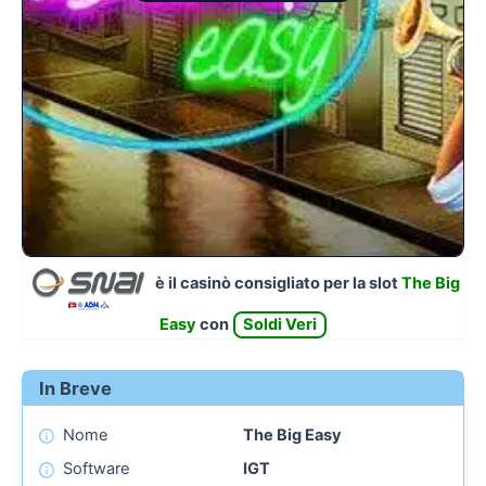
è il casinò consigliato per la slot
The Big
Easy
con
Soldi Veri
In Breve
Nome
The Big Easy
Software
IGT