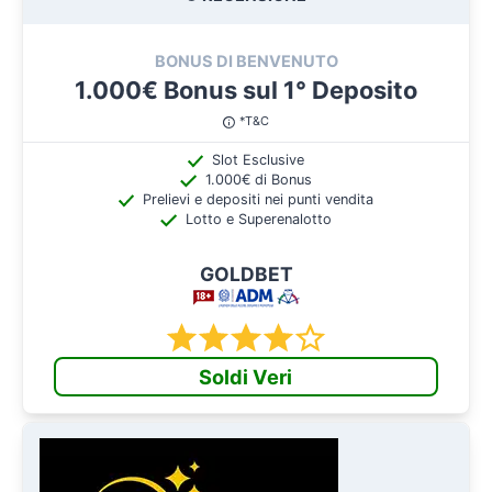
BONUS DI BENVENUTO
1.000€ Bonus sul 1° Deposito
*T&C
Slot Esclusive
1.000€ di Bonus
Prelievi e depositi nei punti vendita
Lotto e Superenalotto
GOLDBET
Soldi Veri