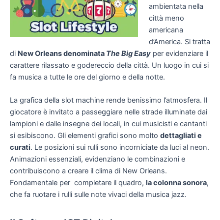
ambientata nella
città meno
americana
d’America. Si tratta
di
New Orleans denominata
The Big Easy
per evidenziare il
carattere rilassato e godereccio della città. Un luogo in cui si
fa musica a tutte le ore del giorno e della notte.
La grafica della slot machine rende benissimo l’atmosfera. Il
giocatore è invitato a passeggiare nelle strade illuminate dai
lampioni e dalle insegne dei locali, in cui musicisti e cantanti
si esibiscono. Gli elementi grafici sono molto
dettagliati e
curati
. Le posizioni sui rulli sono incorniciate da luci al neon.
Animazioni essenziali, evidenziano le combinazioni e
contribuiscono a creare il clima di New Orleans.
Fondamentale per completare il quadro,
la colonna sonora
,
che fa ruotare i rulli sulle note vivaci della musica jazz.