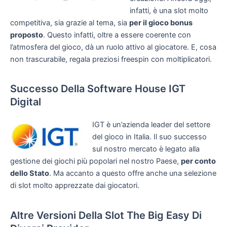
infatti, è una slot molto
competitiva, sia grazie al tema, sia
per il gioco bonus
proposto
. Questo infatti, oltre a essere coerente con
l’atmosfera del gioco, dà un ruolo attivo al giocatore. E, cosa
non trascurabile, regala preziosi freespin con moltiplicatori.
Successo Della Software House IGT
Digital
IGT è un’azienda leader del settore
del gioco in Italia. Il suo successo
sul nostro mercato è legato alla
gestione dei giochi più popolari nel nostro Paese,
per conto
dello Stato
. Ma accanto a questo offre anche una selezione
di slot molto apprezzate dai giocatori.
Altre Versioni Della Slot The Big Easy Di