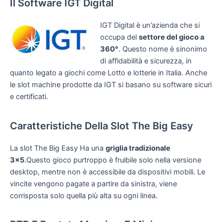
Il Software IGT Digital
IGT Digital è un’azienda che si
occupa del
settore del gioco a
360°
. Questo nome è sinonimo
di affidabilità e sicurezza, in
quanto legato a giochi come Lotto e lotterie in Italia. Anche
le slot machine prodotte da IGT si basano su software sicuri
e certificati.
Caratteristiche Della Slot The Big Easy
La slot The Big Easy Ha una
griglia tradizionale
3×5
.Questo gioco purtroppo è fruibile solo nella versione
desktop, mentre non è accessibile da dispositivi mobili. Le
vincite vengono pagate a partire da sinistra, viene
corrisposta solo quella più alta su ogni linea.